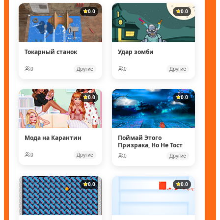
0.0
0.0
Токарный станок
Удар зомби
0
Другие
0
Другие
0.0
0.0
Мода на Карантин
Поймай Этого
Призрака, Но Не Тост
0
Другие
0
Другие
0.0
0.0