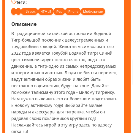
Теги:
1 Игрок
HTML5
iPad
iPhone
Мобильные
Описание
В традиционной китайской астрологии Водяной 
Тигр-большой поклонник целеустремленных и 
трудолюбивых людей. Животным символом этого 
2022 года является Голубой Водяной тигр! Синий 
цвет символизирует непостоянство, вода-это 
движение, а тигр-одно из самых непредсказуемых 
и энергичных животных. Люди не боятся перемен, 
ведут активный образ жизни и любят быть 
постоянно в движении, будут на коне. Давайте 
поможем талисману этого года - милому тигренку. 
Нам нужно вылечить его от болезни и подготовить 
к новому активному году! Выбирайте милые 
наряды и аксессуары для тигренка, чтобы он 
радовал своих поклонников круглый год! 
Наслаждайтесь игрой в эту игру здесь по адресу 
girsa.ru!