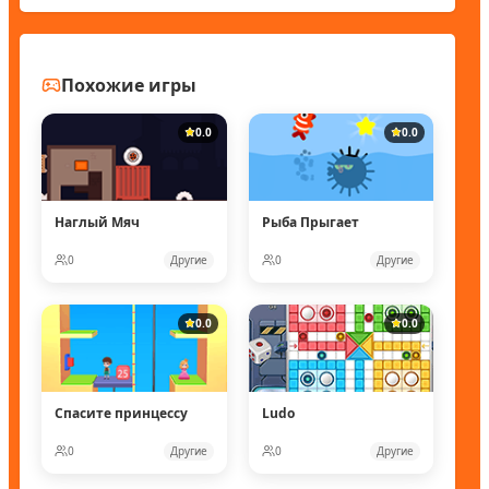
Похожие игры
0.0
0.0
Наглый Мяч
Рыба Прыгает
0
Другие
0
Другие
0.0
0.0
Спасите принцессу
Ludo
0
Другие
0
Другие