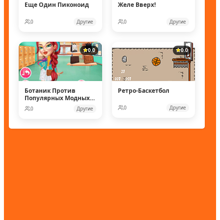
Еще Один Пиконоид
Желе Вверх!
0
Другие
0
Другие
0.0
0.0
Ботаник Против
Ретро-Баскетбол
Популярных Модных
Кукол
0
Другие
0
Другие