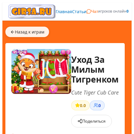
Главная
Статьи
игроков онлайн
0
Чат
Назад к играм
Уход За
Милым
Тигренком
Cute Tiger Cub Care
0.0
0
Поделиться