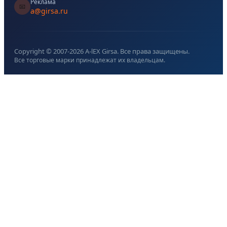
Реклама
📧
a@girsa.ru
Copyright © 2007-
2026
A-lEX Girsa. Все права защищены.
Все торговые марки принадлежат их владельцам.