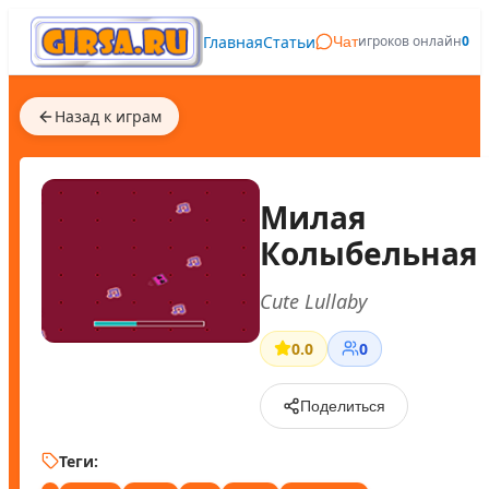
Главная
Статьи
игроков онлайн
0
Чат
Назад к играм
Милая
Колыбельная
Cute Lullaby
0.0
0
Поделиться
Теги: