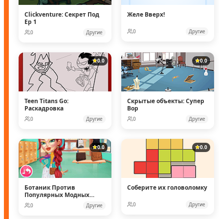
Clickventure: Секрет Под
Желе Вверх!
Ep 1
0
Другие
0
Другие
0.0
0.0
Teen Titans Go:
Скрытые объекты: Супер
Раскадровка
Вор
0
Другие
0
Другие
0.0
0.0
Ботаник Против
Соберите их головоломку
Популярных Модных
Кукол
0
Другие
0
Другие