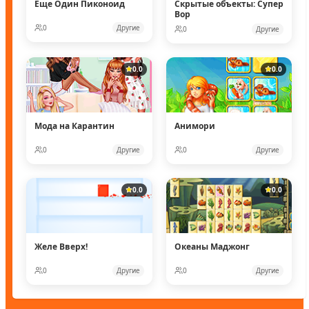
Еще Один Пиконоид
Скрытые объекты: Супер
Вор
0
Другие
0
Другие
0.0
0.0
Мода на Карантин
Анимори
0
Другие
0
Другие
0.0
0.0
Желе Вверх!
Океаны Маджонг
0
Другие
0
Другие