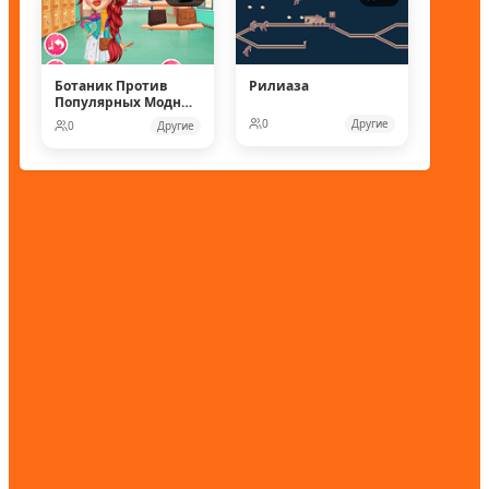
Ботаник Против
Рилиаза
Популярных Модных
Кукол
0
Другие
0
Другие