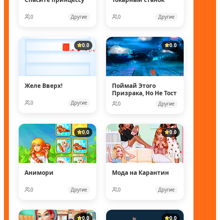
0
Другие
0
Другие
0.0
0.0
Желе Вверх!
Поймай Этого
Призрака, Но Не Тост
0
Другие
0
Другие
0.0
0.0
Анимори
Мода на Карантин
0
Другие
0
Другие
0.0
0.0