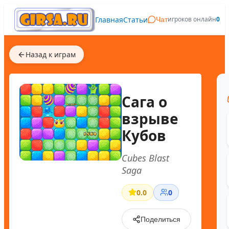
Главная
Статьи
игроков онлайн
0
Чат
Назад к играм
Сага о
взрыве
Кубов
Cubes Blast
Saga
0.0
0
Поделиться