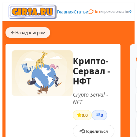
Главная
Статьи
игроков онлайн
0
Чат
Назад к играм
Крипто-
Сервал -
НФТ
Crypto Serval -
NFT
0.0
0
Поделиться