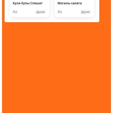
Хула-Хупы Спешат
Могилы салата
0
Другие
0
Другие