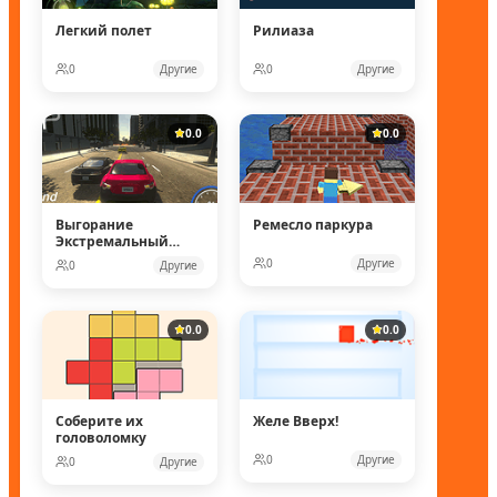
Легкий полет
Рилиаза
0
Другие
0
Другие
0.0
0.0
Выгорание
Ремесло паркура
Экстремальный
Дрейф 3
0
Другие
0
Другие
0.0
0.0
Соберите их
Желе Вверх!
головоломку
0
Другие
0
Другие