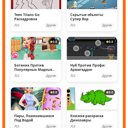
Teen Titans Go:
Скрытые объекты:
Раскадровка
Супер Вор
0
Другие
0
Другие
0.0
0.0
Ботаник Против
Нуб Против Профи:
Популярных Модных
Армагеддон
Кукол
0
Другие
0
Другие
0.0
0.0
Пары, Поженившиеся
Книжка-раскраска
Под Водой
Динозавры
0
Другие
0
Другие