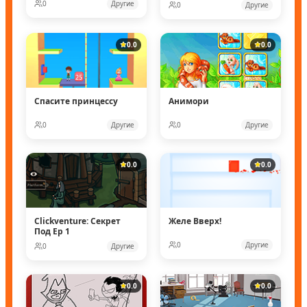
0
Другие
0
Другие
0.0
0.0
Спасите принцессу
Анимори
0
Другие
0
Другие
0.0
0.0
Clickventure: Секрет
Желе Вверх!
Под Ep 1
0
Другие
0
Другие
0.0
0.0