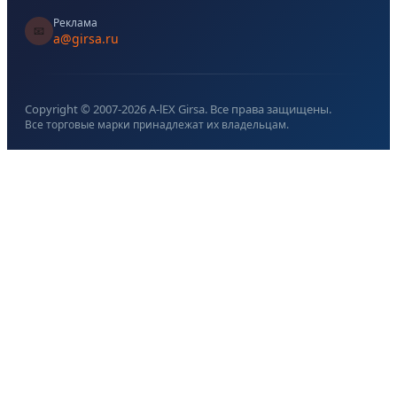
Реклама
📧
a@girsa.ru
Copyright © 2007-
2026
A-lEX Girsa. Все права защищены.
Все торговые марки принадлежат их владельцам.