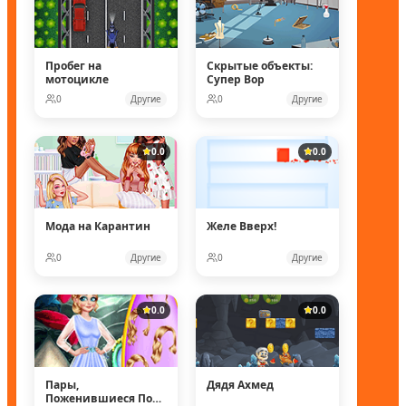
Пробег на
Скрытые объекты:
мотоцикле
Супер Вор
0
Другие
0
Другие
0.0
0.0
Мода на Карантин
Желе Вверх!
0
Другие
0
Другие
0.0
0.0
Пары,
Дядя Ахмед
Поженившиеся Под