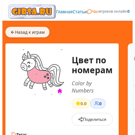
Главная
Статьи
игроков онлайн
0
Чат
Назад к играм
Цвет по
номерам
Color by
Numbers
0.0
0
Поделиться
Теги: