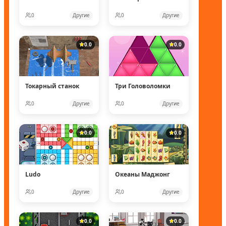
0
Другие
0
Другие
0.0
0.0
Токарный станок
Три Головоломки
0
Другие
0
Другие
0.0
0.0
Ludo
Океаны Маджонг
0
Другие
0
Другие
0.0
0.0