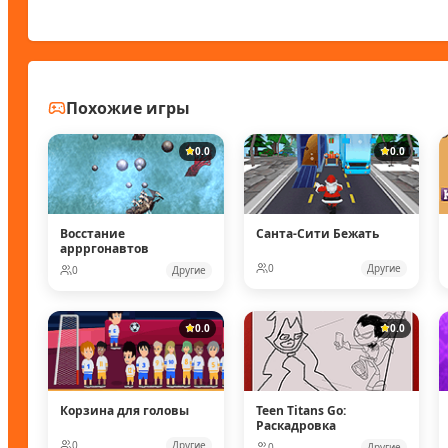
Похожие игры
0.0
0.0
Восстание
Санта-Сити Бежать
аррргонавтов
0
Другие
0
Другие
0.0
0.0
Корзина для головы
Teen Titans Go:
Раскадровка
0
Другие
0
Другие