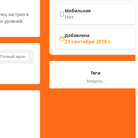
Мобильная
ец застрял в 
Нет
х уровней.
Добавлена
21 сентября 2018 г.
Полный экран
Теги
Загрузка...