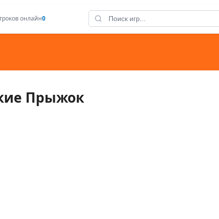
гроков онлайн
0
кие Прыжок