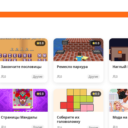
0.0
0.0
Закончите пословицы
Ремесло паркура
Наглый
0
Другие
0
Другие
0
0.0
0.0
Страницы Мандалы
Соберите их
Мода на
головоломку
0
Другие
0
0
Другие