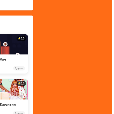
0.0
 Мяч
Другие
0.0
 Карантин
Другие