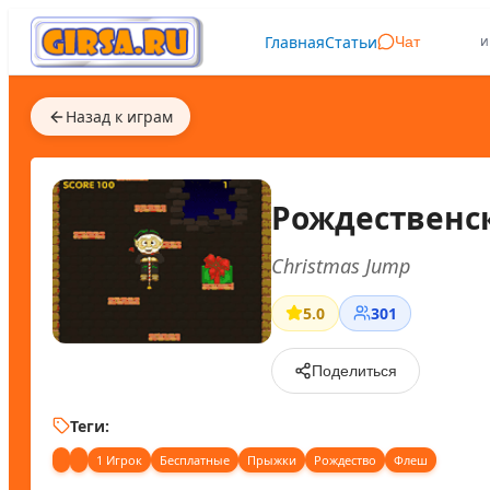
Главная
Статьи
и
Чат
Назад к играм
Рождественс
Christmas Jump
5.0
301
Поделиться
Теги:
1 Игрок
Бесплатные
Прыжки
Рождество
Флеш