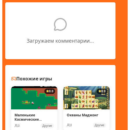
Загружаем комментарии...
Похожие игры
0.0
0.0
Маленькие
Океаны Маджонг
Космические
рейнджеры
0
Другие
0
Другие