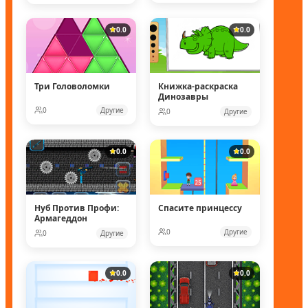
0.0
0.0
Три Головоломки
Книжка-раскраска
Динозавры
0
Другие
0
Другие
0.0
0.0
Нуб Против Профи:
Спасите принцессу
Армагеддон
0
Другие
0
Другие
0.0
0.0