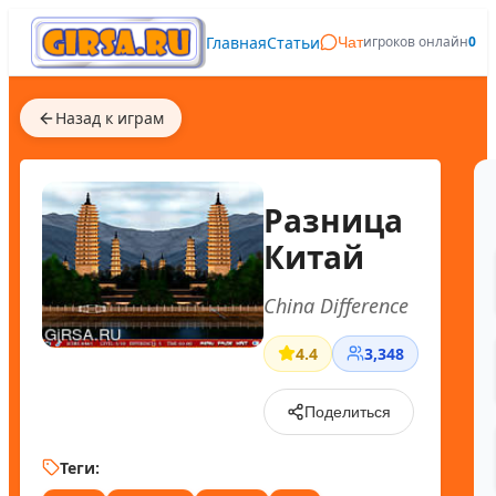
Главная
Статьи
игроков онлайн
0
Чат
Назад к играм
Разница
Китай
China Difference
4.4
3,348
Поделиться
Теги: