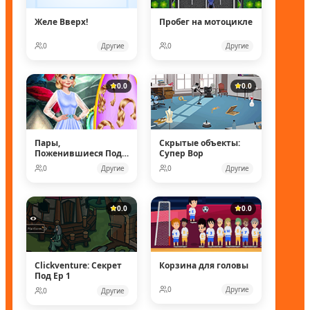
Желе Вверх!
Пробег на мотоцикле
0
Другие
0
Другие
0.0
0.0
Пары,
Скрытые объекты:
Поженившиеся Под
Супер Вор
Водой
0
Другие
0
Другие
0.0
0.0
Clickventure: Секрет
Корзина для головы
Под Ep 1
0
Другие
0
Другие