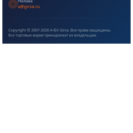
Реклама
📧
a@girsa.ru
Copyright © 2007-
2026
A-lEX Girsa. Все права защищены.
Все торговые марки принадлежат их владельцам.