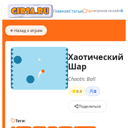
Главная
Статьи
игроков онлайн
0
Чат
Назад к играм
Хаотический
Шар
Chaotic Ball
0.0
0
Поделиться
Теги: