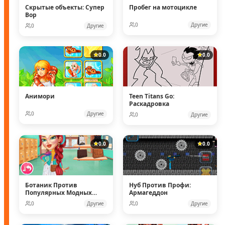
Скрытые объекты: Супер
Пробег на мотоцикле
Вор
0
Другие
0
Другие
0.0
0.0
Анимори
Teen Titans Go:
Раскадровка
0
Другие
0
Другие
0.0
0.0
Ботаник Против
Нуб Против Профи:
Популярных Модных
Армагеддон
Кукол
0
Другие
0
Другие