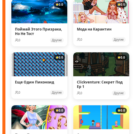
0.0
0.0
Поймай Этого Призрака,
Мода на Карантин
Но Не Тост
0
Другие
0
Другие
0.0
0.0
Еще Один Пиконоид
Clickventure: Секрет Под
Ep 1
0
Другие
0
Другие
0.0
0.0