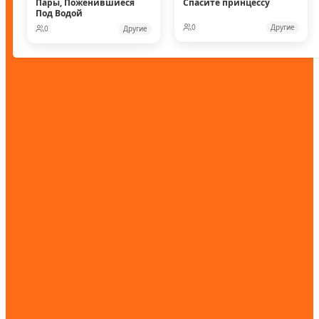
Пары, Поженившиеся
Спасите принцессу
Под Водой
0
Другие
0
Другие