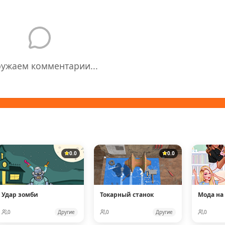
ружаем комментарии...
0.0
0.0
Удар зомби
Токарный станок
Мода на
0
Другие
0
Другие
0