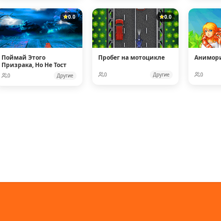
0.0
0.0
Поймай Этого
Пробег на мотоцикле
Анимор
Призрака, Но Не Тост
0
Другие
0
0
Другие