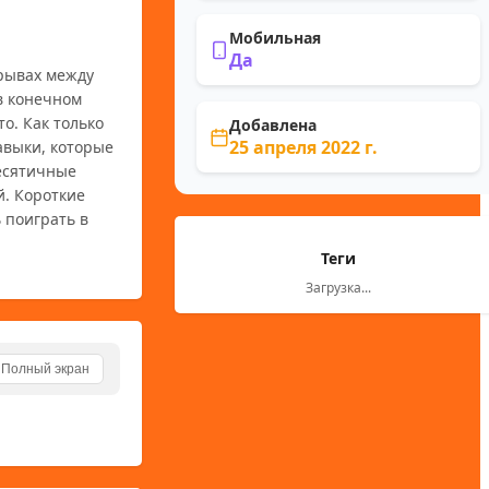
Мобильная
Да
в конечном 
. Как только 
Добавлена
25 апреля 2022 г.
выки, которые 
есятичные 
. Короткие 
поиграть в 
Теги
Загрузка...
Полный экран