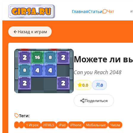
Главная
Статьи
и
Чат
Назад к играм
Можете ли вы
Can you Reach 2048
0.0
0
Поделиться
Теги:
1 Игрок
HTML5
iPad
iPhone
Мобильные
Числа