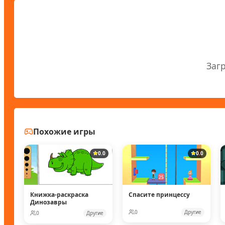
Заг
Похожие игры
0.0
0.0
Книжка-раскраска
Спасите принцессу
Динозавры
0
Другие
0
Другие