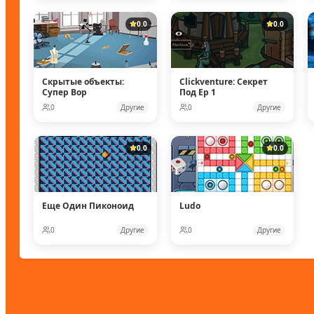
0.0
0.0
Скрытые объекты:
Clickventure: Секрет
Супер Вор
Под Ep 1
0
Другие
0
Другие
0.0
0.0
Еще Один Пиконоид
Ludo
0
Другие
0
Другие