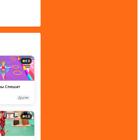
0.0
пы Спешат
Другие
0.0