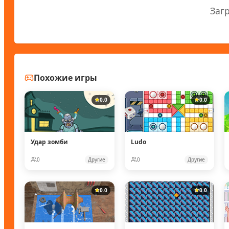
Заг
Похожие игры
0.0
0.0
Удар зомби
Ludo
0
Другие
0
Другие
0.0
0.0