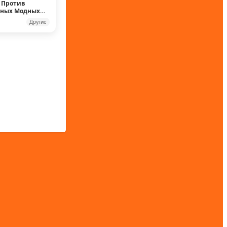
 Против
рных Модных
Другие