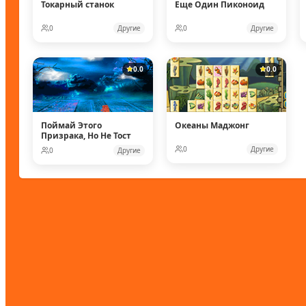
Токарный станок
Еще Один Пиконоид
0
Другие
0
Другие
0.0
0.0
Поймай Этого
Океаны Маджонг
Призрака, Но Не Тост
0
Другие
0
Другие