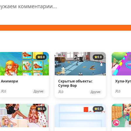
ружаем комментарии...
0.0
0.0
Анимори
Скрытые объекты:
Хула-Ху
Супер Вор
0
Другие
0
0
Другие
0.0
0.0