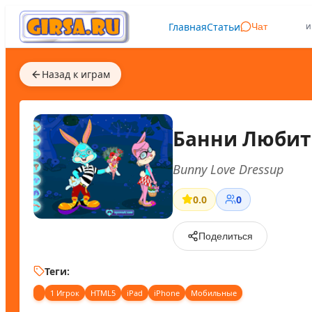
Главная
Статьи
и
Чат
Назад к играм
Банни Любит
Bunny Love Dressup
0.0
0
Поделиться
Теги:
1 Игрок
HTML5
iPad
iPhone
Мобильные