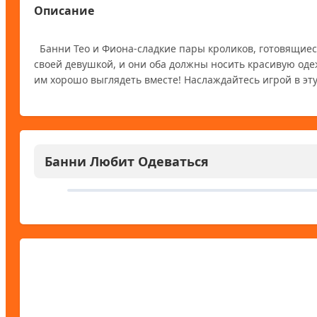
Описание
  Банни Тео и Фиона-сладкие пары кроликов, готовящиеся к своему романтическому свиданию. Кролик Тео вечером встречается со 
своей девушкой, и они оба должны носить красивую оде
Банни Любит Одеваться