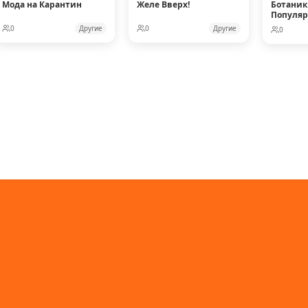
Мода на Карантин
Желе Вверх!
Ботаник
Популя
Кукол
0
Другие
0
Другие
0