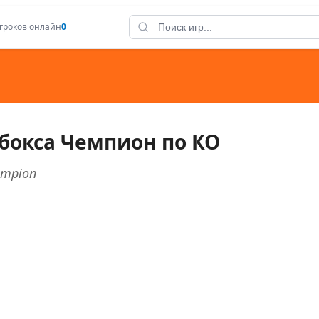
гроков онлайн
0
бокса Чемпион по КО
ampion