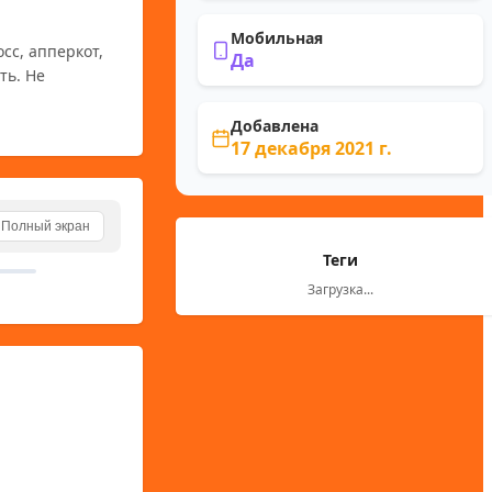
Мобильная
с, апперкот, 
Да
ь. Не 
Добавлена
17 декабря 2021 г.
Полный экран
Теги
Загрузка...