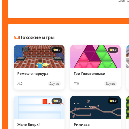
Похожие игры
0.0
0.0
Ремесло паркура
Три Головоломки
0
Другие
0
Другие
0.0
0.0
Желе Вверх!
Рилиаза