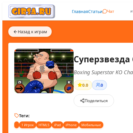
Главная
Статьи
и
Чат
Назад к играм
Суперзвезда 
Boxing Superstar KO Ch
0.0
0
Поделиться
Теги:
1 Игрок
HTML5
iPad
iPhone
Мобильные