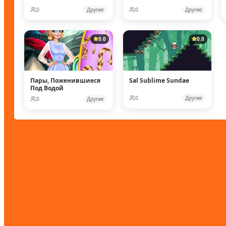
0
Другие
0
Другие
0.0
0.0
Пары, Поженившиеся
Sal Sublime Sundae
Под Водой
0
Другие
0
Другие