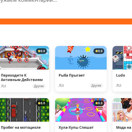
0.0
0.0
Переходите К
Рыба Прыгает
Ludo
Активным Действиям
0
Другие
0
0
Другие
0.0
0.0
Пробег на мотоцикле
Хула-Хупы Спешат
Мода на