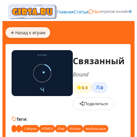
Главная
Статьи
игроков онлайн
0
Чат
Назад к играм
Связанный
Bound
0.0
0
Поделиться
Теги:
1 Игрок
HTML5
iPad
iPhone
Мобильные