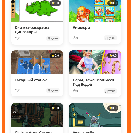
0.0
0.0
Книжка-раскраска
Анимори
Динозавры
0
Другие
0
Другие
0.0
0.0
Токарный станок
Пары, Поженившиеся
Под Водой
0
Другие
0
Другие
0.0
0.0
Clickventure: Секрет
Удар зомби