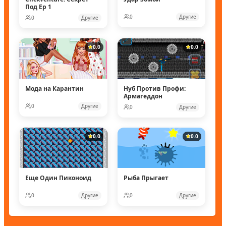
Под Ep 1
0
Другие
0
Другие
0.0
0.0
Мода на Карантин
Нуб Против Профи:
Армагеддон
0
Другие
0
Другие
0.0
0.0
Еще Один Пиконоид
Рыба Прыгает
0
Другие
0
Другие