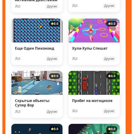
0
Другие
0
Другие
0.0
0.0
Еще Один Пиконоид
Хула-Хупы Спешат
0
Другие
0
Другие
0.0
0.0
Скрытые объекты:
Пробег на мотоцикле
Супер Вор
0
Другие
0
Другие
0.0
0.0