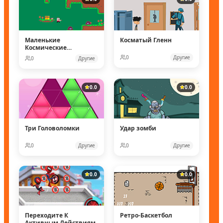
Маленькие
Косматый Гленн
Космические
рейнджеры
0
Другие
0
Другие
0.0
0.0
Три Головоломки
Удар зомби
0
Другие
0
Другие
0.0
0.0
Переходите К
Ретро-Баскетбол
Активным Действиям