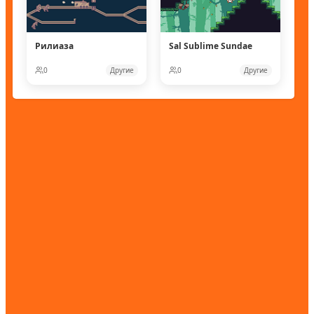
Рилиаза
Sal Sublime Sundae
0
Другие
0
Другие