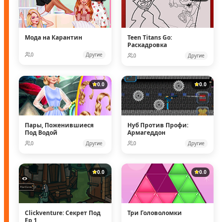
Мода на Карантин
Teen Titans Go:
Раскадровка
0
Другие
0
Другие
0.0
0.0
Пары, Поженившиеся
Нуб Против Профи:
Под Водой
Армагеддон
0
Другие
0
Другие
0.0
0.0
Clickventure: Секрет Под
Три Головоломки
Ep 1