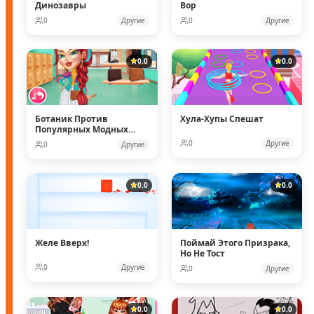
Динозавры
Вор
0
Другие
0
Другие
0.0
0.0
Ботаник Против
Хула-Хупы Спешат
Популярных Модных
Кукол
0
Другие
0
Другие
0.0
0.0
Желе Вверх!
Поймай Этого Призрака,
Но Не Тост
0
Другие
0
Другие
0.0
0.0