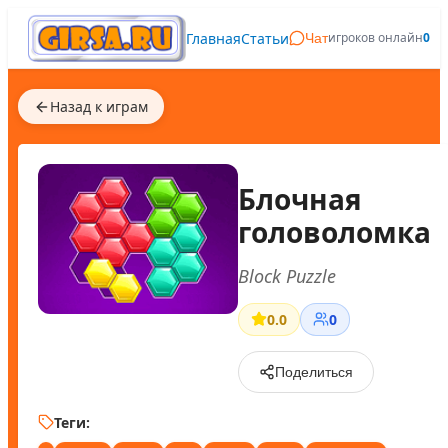
Главная
Статьи
игроков онлайн
0
Чат
Назад к играм
Блочная
головоломка
Block Puzzle
0.0
0
Поделиться
Теги: