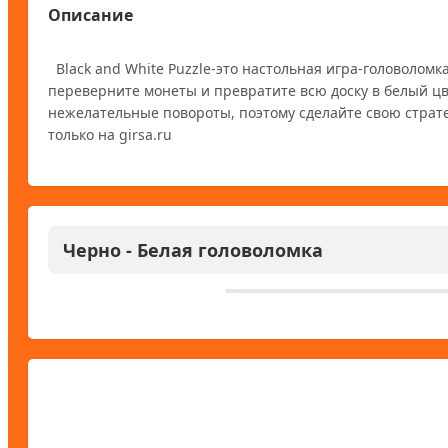
Описание
  Black and White Puzzle-это настольная игра-головоломка. Эта игра похожа на игру в шашки, но в этой игре, чтобы решить, 
переверните монеты и превратите всю доску в белый цве
нежелательные повороты, поэтому сделайте свою страте
Черно - Белая головоломка