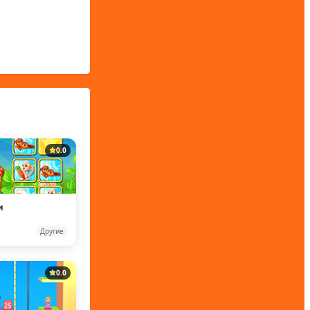
0.0
и
Другие
0.0