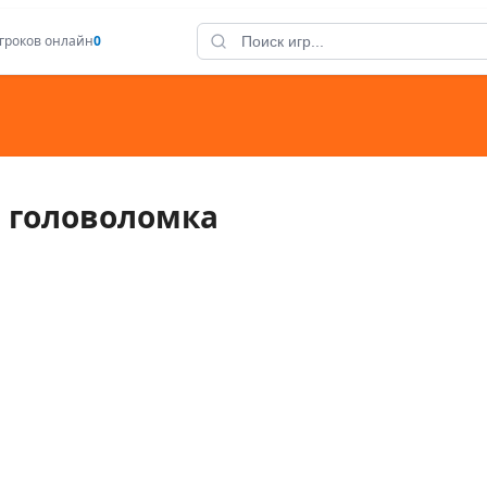
гроков онлайн
0
я головоломка