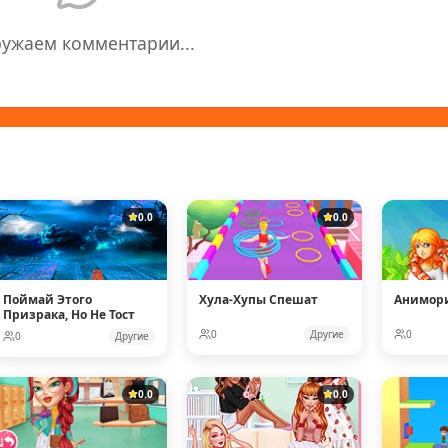
ружаем комментарии...
0.0
0.0
Поймай Этого
Хула-Хупы Спешат
Анимор
Призрака, Но Не Тост
0
Другие
0
0
Другие
0.0
0.0