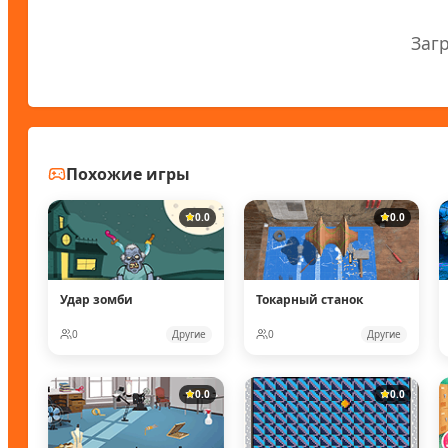
Заг
Похожие игры
0.0
0.0
Удар зомби
Токарный станок
0
Другие
0
Другие
0.0
0.0