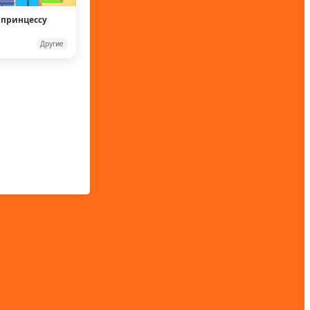
 принцессу
Другие