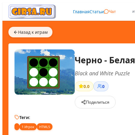
Главная
Статьи
и
Чат
Назад к играм
Черно - Бела
Black and White Puzzle
0.0
0
Поделиться
Теги:
1 Игрок
HTML5