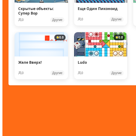
Скрытые объекты:
Еще Один Пиконоид
Супер Вор
0
Другие
0
Другие
0.0
0.0
Желе Вверх!
Ludo
0
Другие
0
Другие