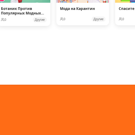
Ботаник Против
Мода на Карантин
Спасите
Популярных Модных
Кукол
0
Другие
0
0
Другие