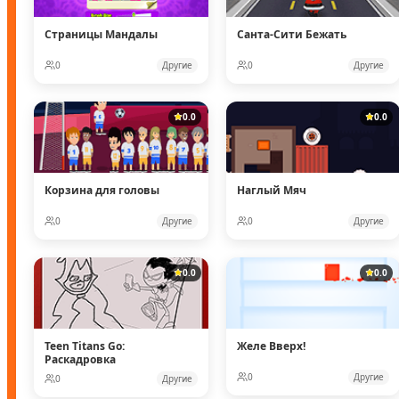
Страницы Мандалы
Санта-Сити Бежать
0
Другие
0
Другие
0.0
0.0
Корзина для головы
Наглый Мяч
0
Другие
0
Другие
0.0
0.0
Teen Titans Go:
Желе Вверх!
Раскадровка
0
Другие
0
Другие