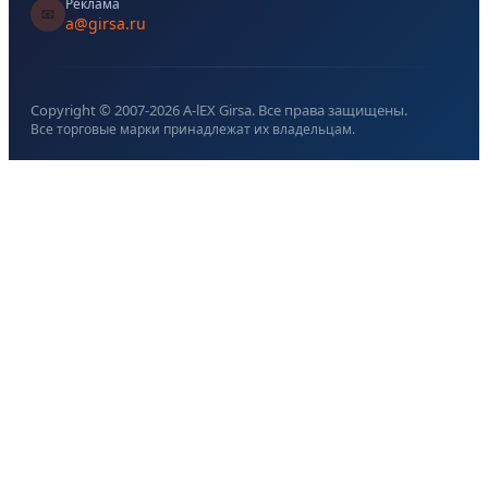
Реклама
📧
a@girsa.ru
Copyright © 2007-
2026
A-lEX Girsa. Все права защищены.
Все торговые марки принадлежат их владельцам.