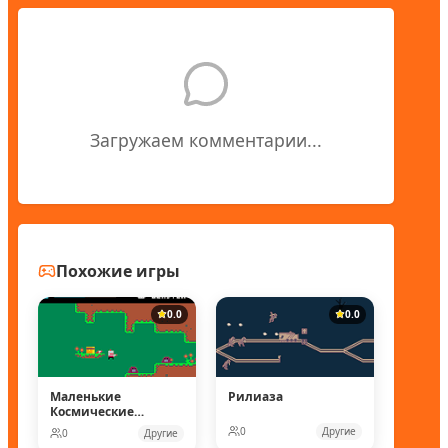
Загружаем комментарии...
Похожие игры
0.0
0.0
Маленькие
Рилиаза
Космические
рейнджеры
0
Другие
0
Другие