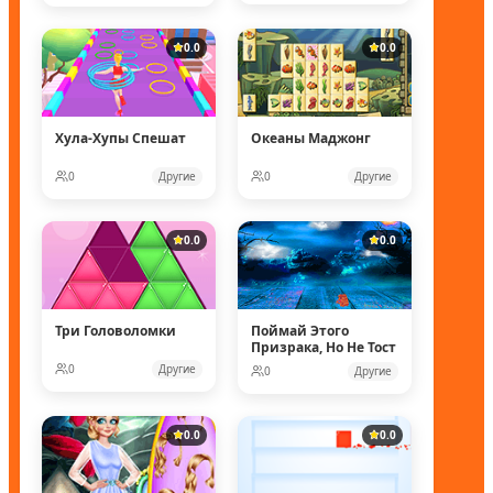
0.0
0.0
Хула-Хупы Спешат
Океаны Маджонг
0
Другие
0
Другие
0.0
0.0
Три Головоломки
Поймай Этого
Призрака, Но Не Тост
0
Другие
0
Другие
0.0
0.0