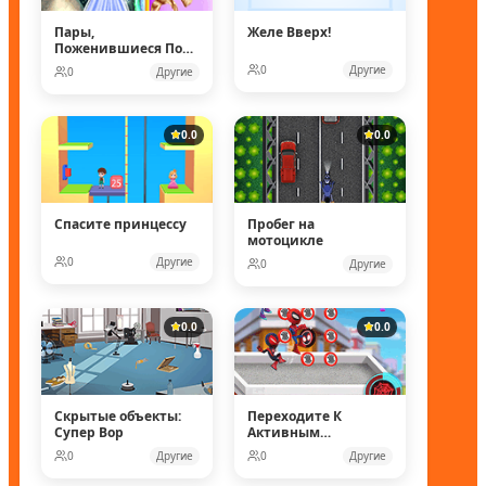
Пары,
Желе Вверх!
Поженившиеся Под
Водой
0
Другие
0
Другие
0.0
0.0
Спасите принцессу
Пробег на
мотоцикле
0
Другие
0
Другие
0.0
0.0
Скрытые объекты:
Переходите К
Супер Вор
Активным
Действиям
0
Другие
0
Другие