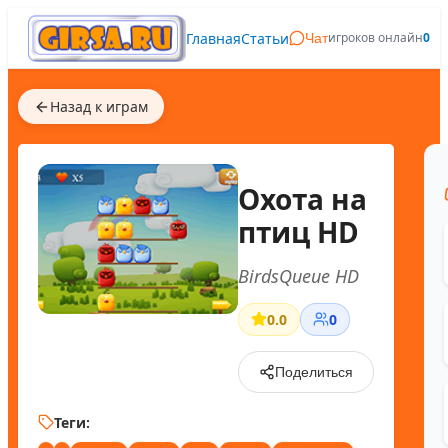
Главная
Статьи
игроков онлайн
0
Чат
Назад к играм
Охота на
птиц HD
BirdsQueue HD
0.0
0
Поделиться
Теги: