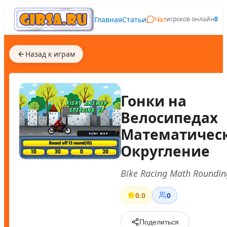
Главная
Статьи
игроков онлайн
0
Чат
Назад к играм
Гонки на
Велосипедах
Математичес
Округление
Bike Racing Math Roundin
0.0
0
Поделиться