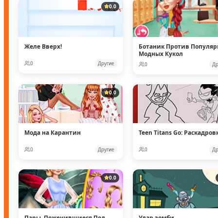
0.0
Желе Вверх!
Ботаник Против Популя
Модных Кукол
0
Другие
0
Др
0.0
Мода на Карантин
Teen Titans Go: Раскадров
0
Другие
0
Др
0.0
Пары, Поженившиеся Под
Удар зомби