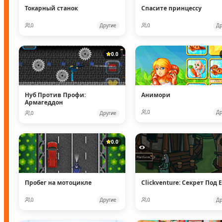
Токарный станок
Спасите принцессу
0
Другие
0
Др
0.0
Нуб Против Профи:
Анимори
Армагеддон
0
Др
0
Другие
0.0
Пробег на мотоцикле
Clickventure: Секрет Под E
0
Другие
0
Др