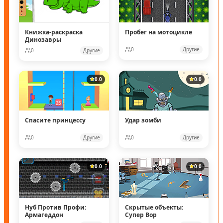
Книжка-раскраска
Пробег на мотоцикле
Динозавры
0
Другие
0
Другие
0.0
0.0
Спасите принцессу
Удар зомби
0
Другие
0
Другие
0.0
0.0
Нуб Против Профи:
Скрытые объекты:
Армагеддон
Супер Вор