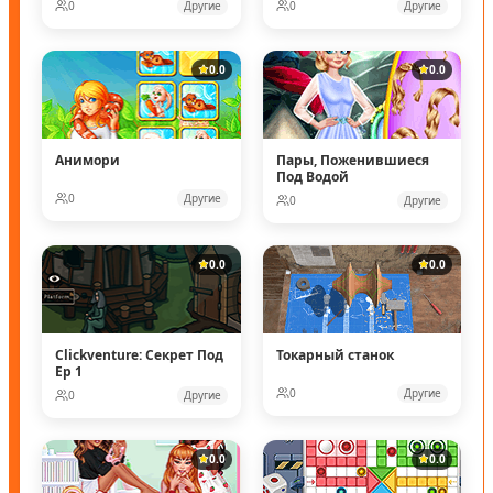
0
Другие
0
Другие
0.0
0.0
Анимори
Пары, Поженившиеся
Под Водой
0
Другие
0
Другие
0.0
0.0
Clickventure: Секрет Под
Токарный станок
Ep 1
0
Другие
0
Другие
0.0
0.0