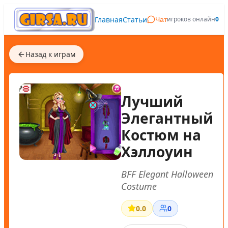
Главная
Статьи
игроков онлайн
0
Чат
Назад к играм
Лучший
Элегантный
Костюм на
Хэллоуин
BFF Elegant Halloween
Costume
0.0
0