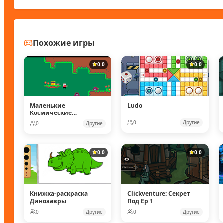
Похожие игры
0.0
0.0
Маленькие
Ludo
Космические
рейнджеры
0
Другие
0
Другие
0.0
0.0
Книжка-раскраска
Clickventure: Секрет
Динозавры
Под Ep 1
0
Другие
0
Другие