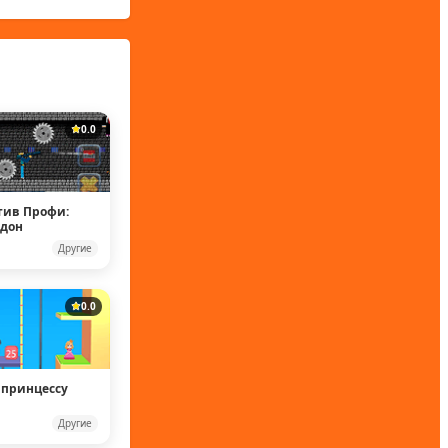
0.0
тив Профи:
ддон
Другие
0.0
 принцессу
Другие