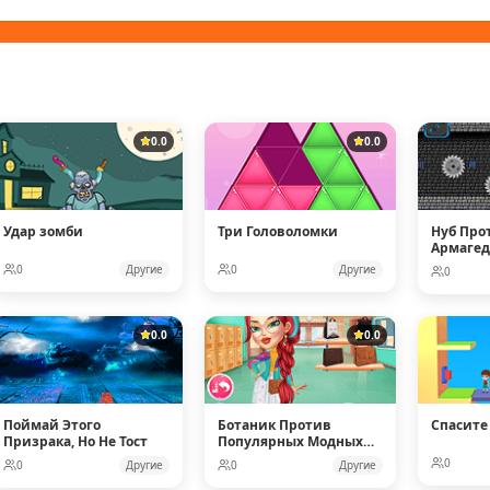
0.0
0.0
Удар зомби
Три Головоломки
Нуб Про
Армаге
0
Другие
0
Другие
0
0.0
0.0
Поймай Этого
Ботаник Против
Спасите
Призрака, Но Не Тост
Популярных Модных
Кукол
0
0
Другие
0
Другие