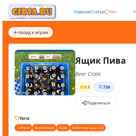
Главная
Статьи
и
Чат
Назад к играм
Ящик Пива
Beer Crate
0.0
736
Поделиться
Теги:
1 Игрок
Бесплатные
Пиво
Работаем мышкой