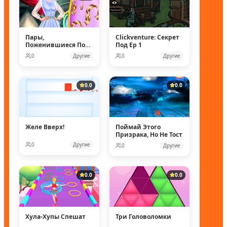
Пары,
Clickventure: Секрет
Поженившиеся Под
Под Ep 1
Водой
0
Другие
0
Другие
0.0
0.0
Желе Вверх!
Поймай Этого
Призрака, Но Не Тост
0
Другие
0
Другие
0.0
0.0
Хула-Хупы Спешат
Три Головоломки