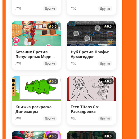
0
Другие
0
Другие
0.0
0.0
Ботаник Против
Нуб Против Профи:
Популярных Модных
Армагеддон
Кукол
0
Другие
0
Другие
0.0
0.0
Книжка-раскраска
Teen Titans Go:
Динозавры
Раскадровка
0
Другие
0
Другие
0.0
0.0