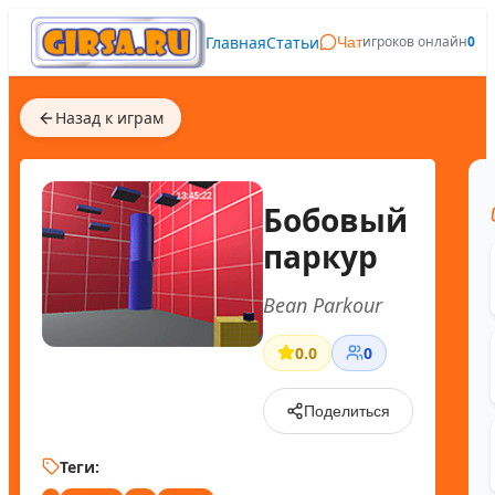
Главная
Статьи
игроков онлайн
0
Чат
Назад к играм
Бобовый
паркур
Bean Parkour
0.0
0
Поделиться
Теги: