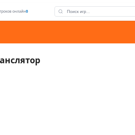
гроков онлайн
0
ранслятор