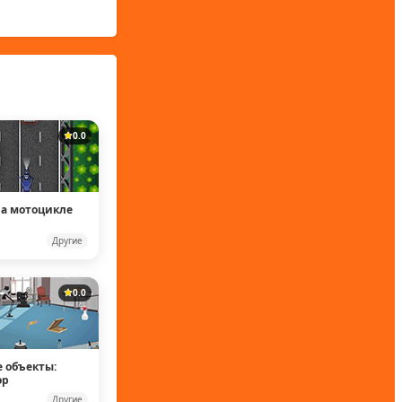
0.0
на мотоцикле
Другие
0.0
 объекты:
ор
Другие