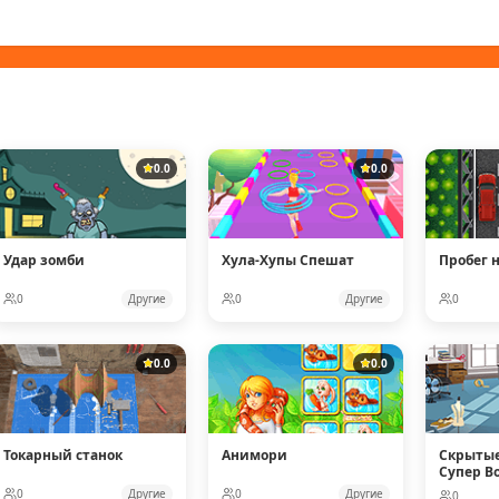
0.0
0.0
Удар зомби
Хула-Хупы Спешат
Пробег 
0
Другие
0
Другие
0
0.0
0.0
Токарный станок
Анимори
Скрытые
Супер В
0
Другие
0
Другие
0