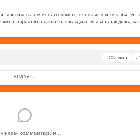
сической старой игры на память; взрослые и дети любят ее, э
ками и старайтесь повторять последовательность так долго, как
Обновить
HTML5 игра
ружаем комментарии...