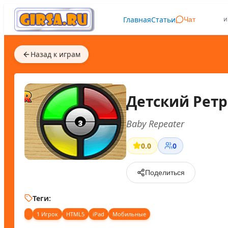
Главная
Статьи
и
Чат
Назад к играм
Детский Рет
Baby Repeater
0.0
0
Поделиться
Теги:
1 Игрок
HTML5
iPad
Мобильные