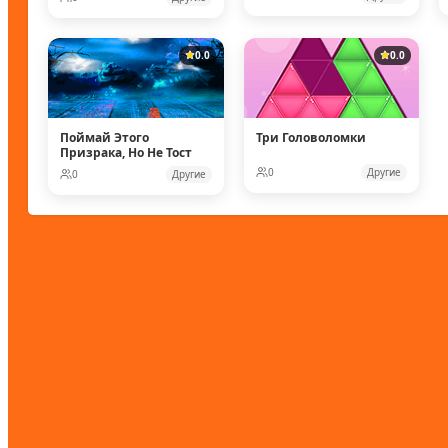
0.0
0.0
Поймай Этого
Три Головоломки
Призрака, Но Не Тост
0
Другие
0
Другие