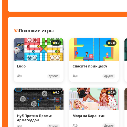
Похожие игры
0.0
0.0
Ludo
Спасите принцессу
0
Другие
0
Другие
0.0
0.0
Нуб Против Профи:
Мода на Карантин
Армагеддон
0
Другие
0
Другие