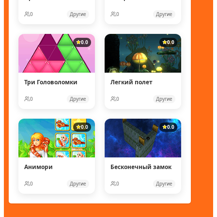
0
Другие
0
Другие
0.0
0.0
Три Головоломки
Легкий полет
0
Другие
0
Другие
0.0
0.0
Анимори
Бесконечный замок
0
Другие
0
Другие