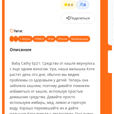
0.0
0
Поделиться
Теги:
1 Игрок
HTML5
iPad
iPhone
Мобильные
Описание
  Baby Cathy Ep21: Средство от кашля вернулось 
с еще одним взносом. Ура, наша малышка Кэти 
растет день ото дня, обычно мы видим 
проблемы со здоровьем у детей. Теперь она 
заболела кашлем, поэтому давайте поможем 
избавиться от кашля, используя простые 
домашние средства. Давайте просто 
используем имбирь, мед, лимон и горячую 
воду. Хорошо перемешайте их и дайте 
малышке Кэти вместе с лекарством. Она очень 