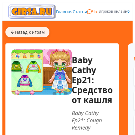
Главная
Статьи
игроков онлайн
0
Чат
Назад к играм
Baby
Cathy
Ep21:
Средство
от кашля
Baby Cathy
Ep21: Cough
Remedy