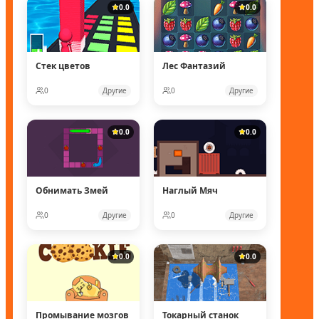
0.0
0.0
Стек цветов
Лес Фантазий
0
Другие
0
Другие
0.0
0.0
Обнимать Змей
Наглый Мяч
0
Другие
0
Другие
0.0
0.0
Промывание мозгов
Токарный станок