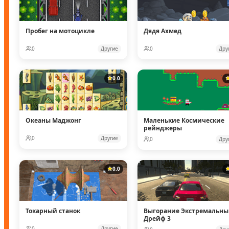
Пробег на мотоцикле
Дядя Ахмед
0
Другие
0
Дру
0.0
Океаны Маджонг
Маленькие Космические
рейнджеры
0
Другие
0
Дру
0.0
Токарный станок
Выгорание Экстремальн
Дрейф 3
0
Другие