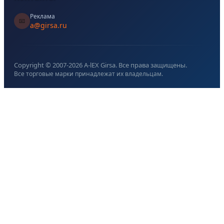
Реклама
📧
a@girsa.ru
Copyright © 2007-
2026
A-lEX Girsa. Все права защищены.
Все торговые марки принадлежат их владельцам.