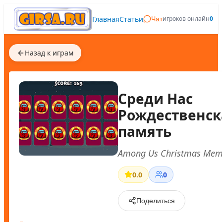
Главная
Статьи
игроков онлайн
0
Чат
Назад к играм
Среди Нас
Рождественск
память
Among Us Christmas Mem
0.0
0
Поделиться