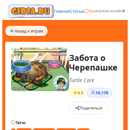
Главная
Статьи
игроков онлайн
0
Чат
Назад к играм
Забота о
Черепашке
Turtle Care
4.5
10,178
Поделиться
Теги: