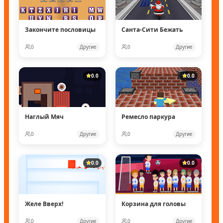
Закончите пословицы
Санта-Сити Бежать
0
Другие
0
Другие
0.0
0.0
Наглый Мяч
Ремесло паркура
0
Другие
0
Другие
0.0
0.0
Желе Вверх!
Корзина для головы
0
Другие
0
Другие