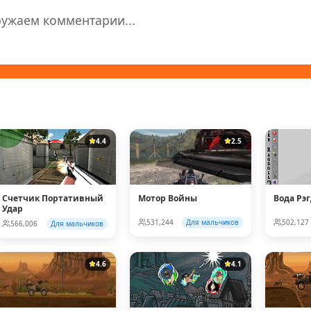
ружаем комментарии...
4.4
2.5
Счетчик Портативный
Мотор Войны
Вода Рэ
Удар
531,244
Для мальчиков
502,127
566,006
Для мальчиков
4.6
4.1