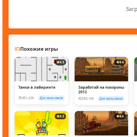
Заг
Похожие игры
4.3
4.6
Танки в лабиринте
Заработай на похороны
2012
951,226
Для мальчиков
593,165
Для мальчиков
4.3
4.6