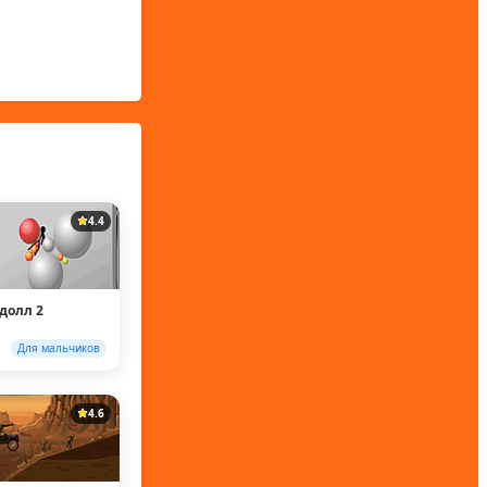
4.4
гдолл 2
Для мальчиков
4.6