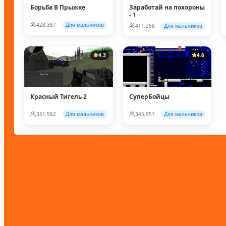
Борьба В Прыжке
Заработай на похороны
- 1
428,387
Для мальчиков
411,258
Для мальчиков
4.3
4.6
Красный Тигель 2
СуперБойцы
351,562
Для мальчиков
345,957
Для мальчиков