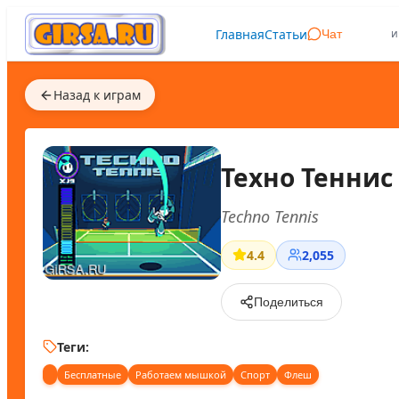
Главная
Статьи
и
Чат
Назад к играм
Техно Теннис
Techno Tennis
4.4
2,055
Поделиться
Теги:
Бесплатные
Работаем мышкой
Спорт
Флеш