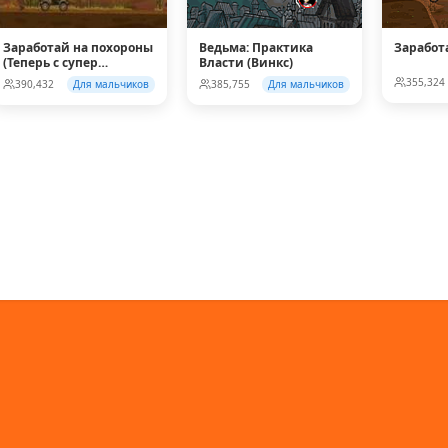
Заработай на похороны
Ведьма: Практика
Заработ
(Теперь с супер
Власти (Винкс)
колесом!)
355,324
390,432
Для мальчиков
385,755
Для мальчиков