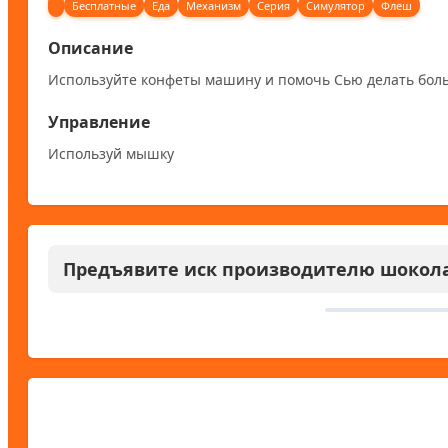
Бесплатные
Еда
Механизм
Серия
Симулятор
Флеш
Описание
Используйте конфеты машину и помочь Сью делать боль
Управление
Используй мышку
Предъявите иск производителю шокол