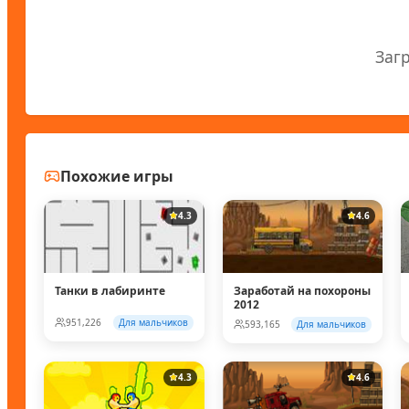
Заг
Похожие игры
4.3
4.6
Танки в лабиринте
Заработай на похороны
2012
951,226
Для мальчиков
593,165
Для мальчиков
4.3
4.6