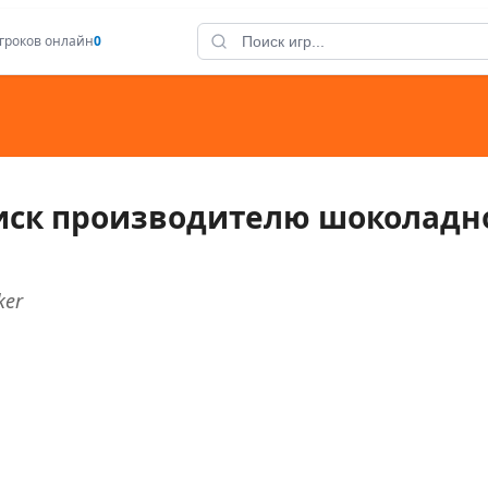
гроков онлайн
0
иск производителю шоколадн
ker