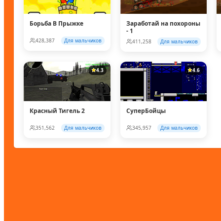
Борьба В Прыжке
Заработай на похороны
- 1
428,387
Для мальчиков
411,258
Для мальчиков
4.3
4.6
Красный Тигель 2
СуперБойцы
351,562
Для мальчиков
345,957
Для мальчиков