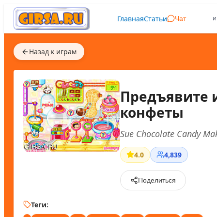
Главная
Статьи
и
Чат
Назад к играм
Предъявите 
конфеты
Sue Chocolate Candy Ma
4.0
4,839
Поделиться
Теги: