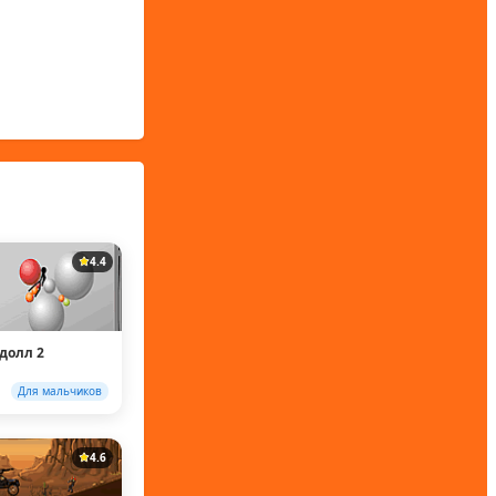
4.4
гдолл 2
Для мальчиков
4.6