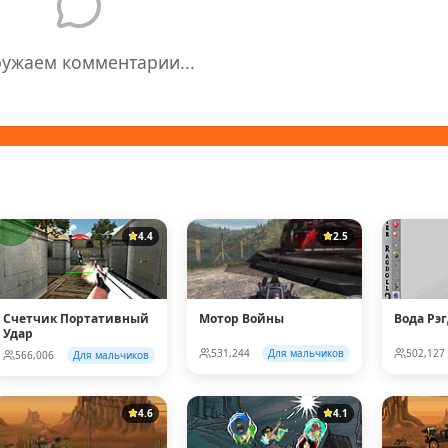
ружаем комментарии...
4.4
2.5
Счетчик Портативный
Мотор Войны
Вода Рэ
Удар
531,244
Для мальчиков
502,127
566,006
Для мальчиков
4.6
4.1