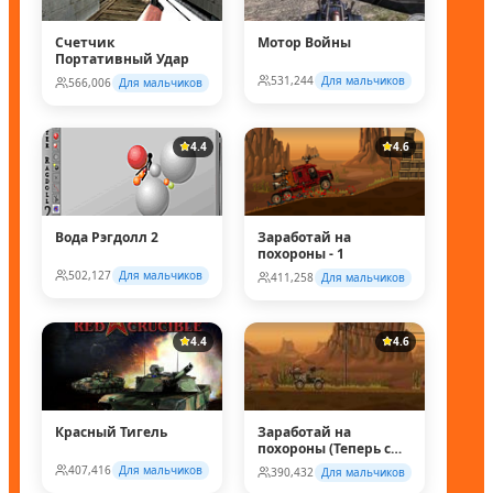
Счетчик
Мотор Войны
Портативный Удар
531,244
Для мальчиков
566,006
Для мальчиков
4.4
4.6
Вода Рэгдолл 2
Заработай на
похороны - 1
502,127
Для мальчиков
411,258
Для мальчиков
4.4
4.6
Красный Тигель
Заработай на
похороны (Теперь с
супер колесом!)
407,416
Для мальчиков
390,432
Для мальчиков