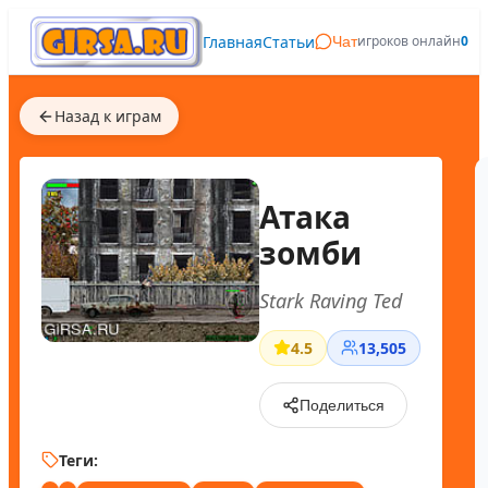
Главная
Статьи
игроков онлайн
0
Чат
Назад к играм
Атака
зомби
Stark Raving Ted
4.5
13,505
Поделиться
Теги: