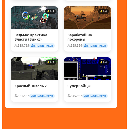
4.1
4.6
Ведьма: Практика
Заработай на
Власти (Винкс)
похороны
385,755
Для мальчиков
355,324
Для мальчиков
4.3
4.6
Красный Тигель 2
СуперБойцы
351,562
Для мальчиков
345,957
Для мальчиков