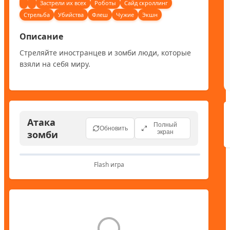
Застрели их всех
Роботы
Сайд скроллинг
Стрельба
Убийства
Флеш
Чужие
Экшн
Описание
Стреляйте иностранцев и зомби люди, которые 
взяли на себя миру.
Атака
Полный
Обновить
зомби
экран
Flash игра