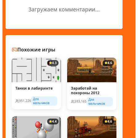
Загружаем комментарии...
Похожие игры
4.3
4.6
Танки в лабиринте
Заработай на
похороны 2012
Для
Для
951,226
593,165
мальчиков
мальчиков
4.4
4.6