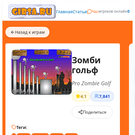
Главная
Статьи
игроков онлайн
0
Чат
Назад к играм
Зомби
гольф
Pro Zombie Golf
4.1
7,841
Поделиться
Теги: