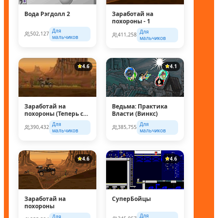
Вода Рэгдолл 2
Заработай на
похороны - 1
Для
Для
502,127
411,258
мальчиков
мальчиков
4.6
4.1
Заработай на
Ведьма: Практика
похороны (Теперь с
Власти (Винкс)
супер колесом!)
Для
Для
390,432
385,755
мальчиков
мальчиков
4.6
4.6
Заработай на
СуперБойцы
похороны
Для
Для