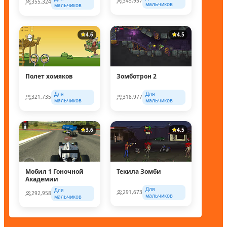
345,957
355,324
мальчиков
мальчиков
4.6
4.5
Полет хомяков
Зомботрон 2
Для
Для
321,735
318,977
мальчиков
мальчиков
3.6
4.5
Мобил 1 Гоночной
Текила Зомби
Академии
Для
Для
291,673
292,958
мальчиков
мальчиков