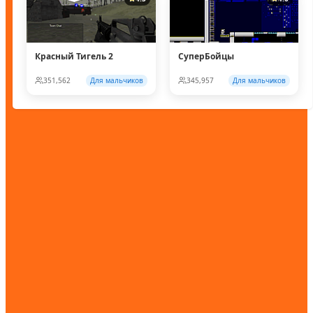
Красный Тигель 2
СуперБойцы
351,562
Для мальчиков
345,957
Для мальчиков