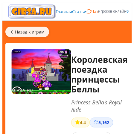
Главная
Статьи
игроков онлайн
0
Чат
Назад к играм
Королевская
поездка
принцессы
Беллы
Princess Bella's Royal
Ride
4.4
5,162