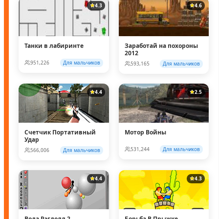
4.3
4.6
Танки в лабиринте
Заработай на похороны
2012
951,226
Для мальчиков
593,165
Для мальчиков
4.4
2.5
Счетчик Портативный
Мотор Войны
Удар
531,244
Для мальчиков
566,006
Для мальчиков
4.4
4.3
Вода Рэгдолл 2
Борьба В Прыжке