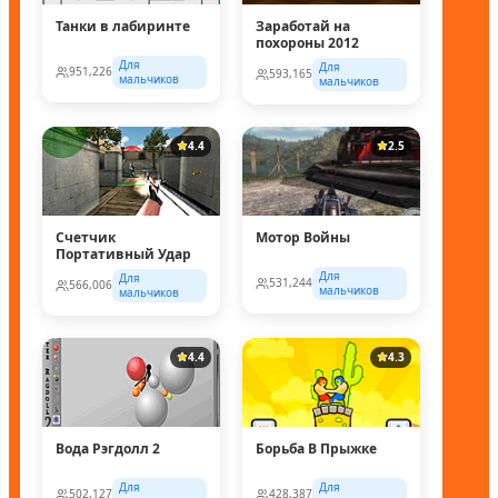
Танки в лабиринте
Заработай на
похороны 2012
Для
Для
951,226
593,165
мальчиков
мальчиков
4.4
2.5
Счетчик
Мотор Войны
Портативный Удар
Для
Для
531,244
566,006
мальчиков
мальчиков
4.4
4.3
Вода Рэгдолл 2
Борьба В Прыжке
Для
Для
502,127
428,387