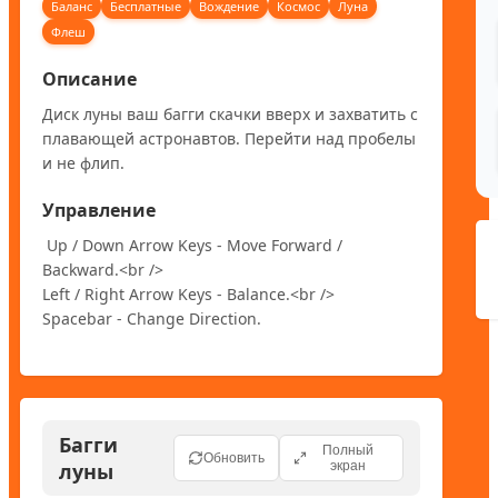
Баланс
Бесплатные
Вождение
Космос
Луна
Флеш
Описание
Диск луны ваш багги скачки вверх и захватить с 
плавающей астронавтов. Перейти над пробелы 
и не флип.
Управление
 Up / Down Arrow Keys - Move Forward / 
Backward.<br />

Left / Right Arrow Keys - Balance.<br />

Spacebar - Change Direction.
Багги
Полный
Обновить
луны
экран