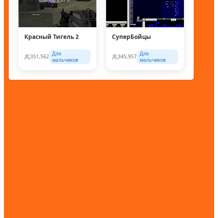
Красный Тигель 2
СуперБойцы
Для
Для
351,562
345,957
мальчиков
мальчиков