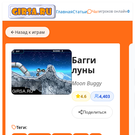
Главная
Статьи
игроков онлайн
0
Чат
Назад к играм
Багги
луны
Moon Buggy
4.6
4,403
Поделиться
Теги: