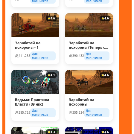
мальчиков
мальчиков
4.6
4.6
Заработай на
Заработай на
похороны - 1
похороны (Теперь с
супер колесом!)
Для
Для
411,258
390,432
мальчиков
мальчиков
4.1
4.6
Ведьма: Практика
Заработай на
Власти (Винкс)
похороны
Для
Для
385,755
355,324
мальчиков
мальчиков
4.3
4.6