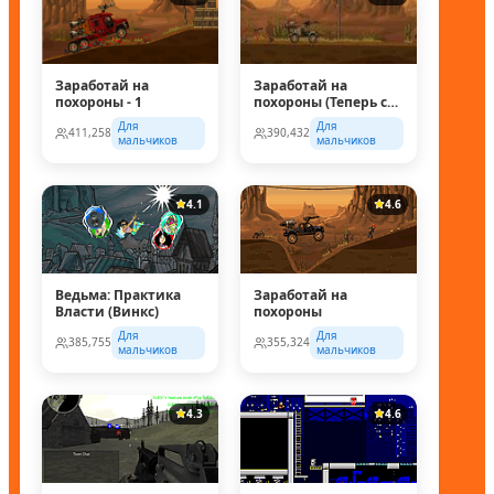
Заработай на
Заработай на
похороны - 1
похороны (Теперь с
супер колесом!)
Для
Для
411,258
390,432
мальчиков
мальчиков
4.1
4.6
Ведьма: Практика
Заработай на
Власти (Винкс)
похороны
Для
Для
385,755
355,324
мальчиков
мальчиков
4.3
4.6