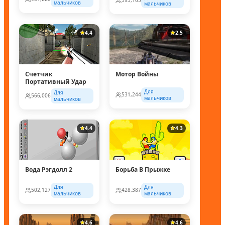
593,165
мальчиков
мальчиков
4.4
2.5
Счетчик
Мотор Войны
Портативный Удар
Для
Для
531,244
566,006
мальчиков
мальчиков
4.4
4.3
Вода Рэгдолл 2
Борьба В Прыжке
Для
Для
502,127
428,387
мальчиков
мальчиков
4.6
4.6