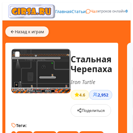
Главная
Статьи
игроков онлайн
0
Чат
Назад к играм
Стальная
Черепаха
Iron Turtle
4.6
2,952
Поделиться
Теги: