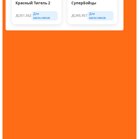
Красный Тигель 2
СуперБойцы
Для
Для
351,562
345,957
мальчиков
мальчиков