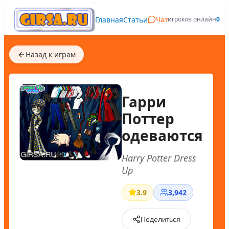
Главная
Статьи
игроков онлайн
0
Чат
Назад к играм
Гарри
Поттер
одеваются
Harry Potter Dress
Up
3.9
3,942
Поделиться