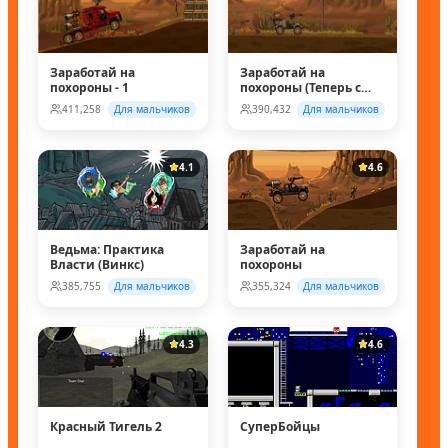
Заработай на
Заработай на
похороны - 1
похороны (Теперь с
супер колесом!)
411,258
Для мальчиков
390,432
Для мальчиков
4.1
4.6
Ведьма: Практика
Заработай на
Власти (Винкс)
похороны
385,755
Для мальчиков
355,324
Для мальчиков
4.3
4.6
Красный Тигель 2
СуперБойцы