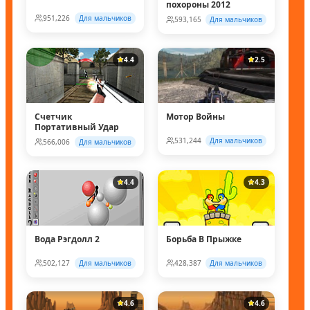
похороны 2012
951,226
Для мальчиков
593,165
Для мальчиков
4.4
2.5
Счетчик
Мотор Войны
Портативный Удар
531,244
Для мальчиков
566,006
Для мальчиков
4.4
4.3
Вода Рэгдолл 2
Борьба В Прыжке
502,127
Для мальчиков
428,387
Для мальчиков
4.6
4.6