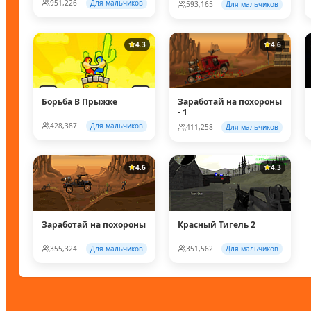
951,226
Для мальчиков
593,165
Для мальчиков
4.3
4.6
Борьба В Прыжке
Заработай на похороны
- 1
428,387
Для мальчиков
411,258
Для мальчиков
4.6
4.3
Заработай на похороны
Красный Тигель 2
355,324
Для мальчиков
351,562
Для мальчиков