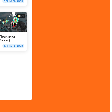
Для мальчиков
4.1
 Практика
(Винкс)
Для мальчиков