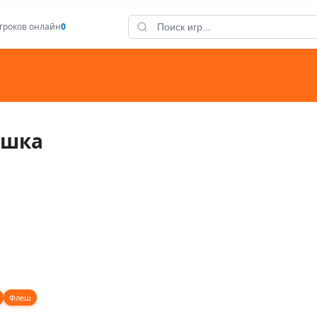
гроков онлайн
0
ашка
Флеш