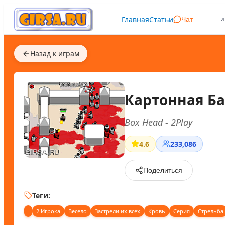
Главная
Статьи
и
Чат
Назад к играм
Картонная Б
Box Head - 2Play
4.6
233,086
Поделиться
Теги:
2 Игрока
Весело
Застрели их всех
Кровь
Серия
Стрельба