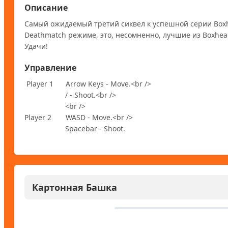
Описание
Самый ожидаемый третий сиквел к успешной серии Boxhe
Deathmatch режиме, это, несомненно, лучшие из Boxhead
Удачи!
Управление
 Player 1      Arrow Keys - Move.<br />

                    / - Shoot.<br />

                    <br />

Player 2       WASD - Move.<br />

                    Spacebar - Shoot.
Картонная Башка