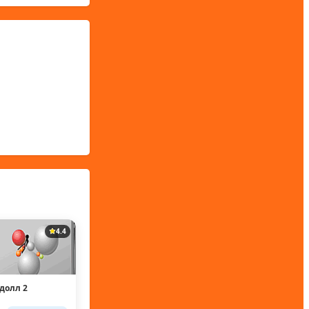
4.4
гдолл 2