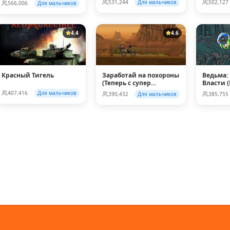
531,244
Для мальчиков
502,127
566,006
Для мальчиков
4.4
4.6
Красный Тигель
Заработай на похороны
Ведьма:
(Теперь с супер
Власти 
колесом!)
407,416
Для мальчиков
390,432
Для мальчиков
385,755