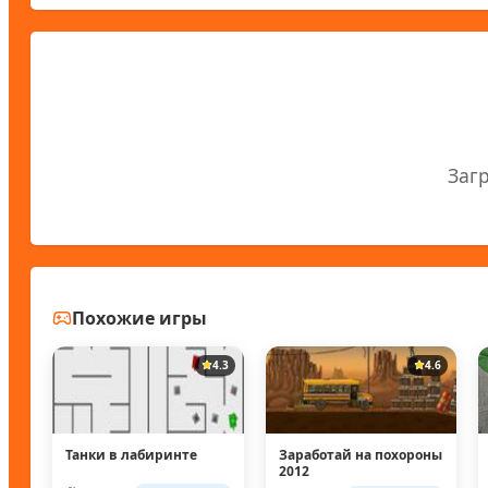
Заг
Похожие игры
4.3
4.6
Танки в лабиринте
Заработай на похороны
2012