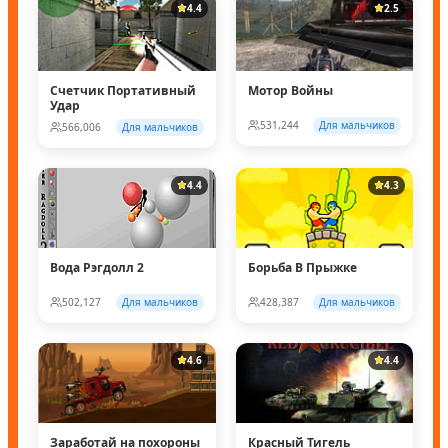
4.4
2.5
Счетчик Портативный
Мотор Войны
Удар
531,244
Для мальчиков
566,006
Для мальчиков
4.4
4.3
Вода Рэгдолл 2
Борьба В Прыжке
502,127
Для мальчиков
428,387
Для мальчиков
4.6
4.4
Заработай на похороны
Красный Тигель