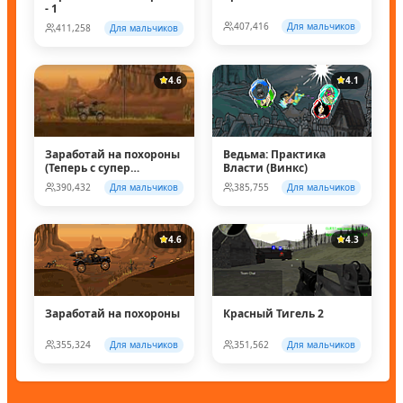
- 1
407,416
Для мальчиков
411,258
Для мальчиков
4.6
4.1
Заработай на похороны
Ведьма: Практика
(Теперь с супер
Власти (Винкс)
колесом!)
390,432
Для мальчиков
385,755
Для мальчиков
4.6
4.3
Заработай на похороны
Красный Тигель 2
355,324
Для мальчиков
351,562
Для мальчиков