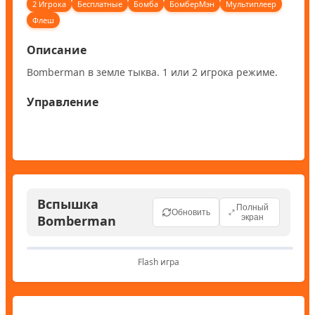
2 Игрока
Бесплатные
Бомба
БомберМэн
Мультиплеер
Флеш
Описание
Bomberman в земле тыква. 1 или 2 игрока режиме.
Управление
Вспышка
Полный
Обновить
Bomberman
экран
Flash игра