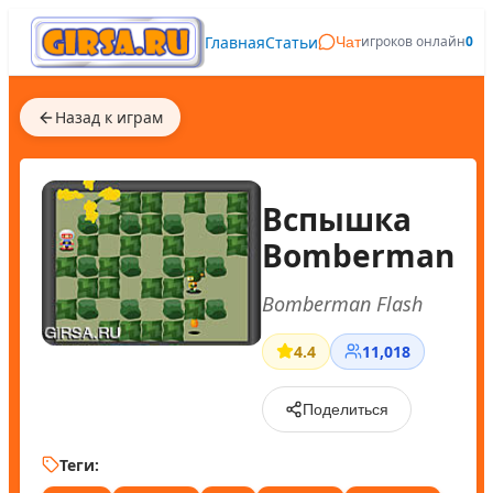
Главная
Статьи
игроков онлайн
0
Чат
Назад к играм
Вспышка
Bomberman
Bomberman Flash
4.4
11,018
Поделиться
Теги: