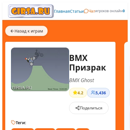
Главная
Статьи
игроков онлайн
0
Чат
Назад к играм
BMX
Призрак
BMX Ghost
4.2
5,436
Поделиться
Теги: