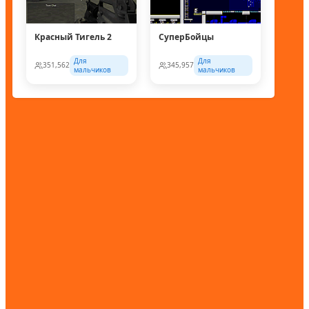
Красный Тигель 2
СуперБойцы
Для
Для
351,562
345,957
мальчиков
мальчиков