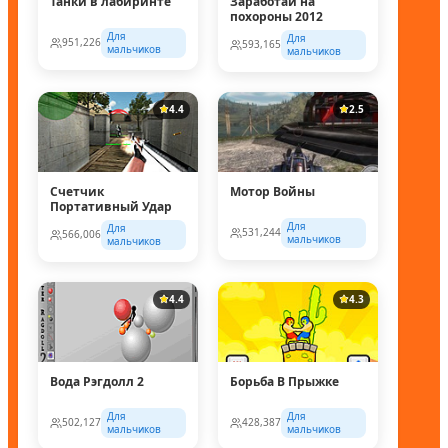
Танки в лабиринте
Заработай на
похороны 2012
Для
Для
951,226
593,165
мальчиков
мальчиков
4.4
2.5
Счетчик
Мотор Войны
Портативный Удар
Для
Для
531,244
566,006
мальчиков
мальчиков
4.4
4.3
Вода Рэгдолл 2
Борьба В Прыжке
Для
Для
502,127
428,387
мальчиков
мальчиков