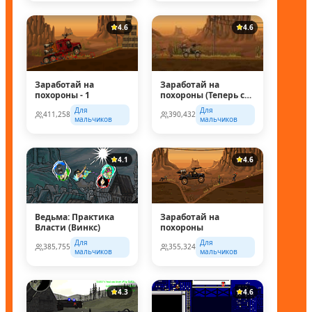
4.6
4.6
Заработай на
Заработай на
похороны - 1
похороны (Теперь с
супер колесом!)
Для
Для
411,258
390,432
мальчиков
мальчиков
4.1
4.6
Ведьма: Практика
Заработай на
Власти (Винкс)
похороны
Для
Для
385,755
355,324
мальчиков
мальчиков
4.3
4.6