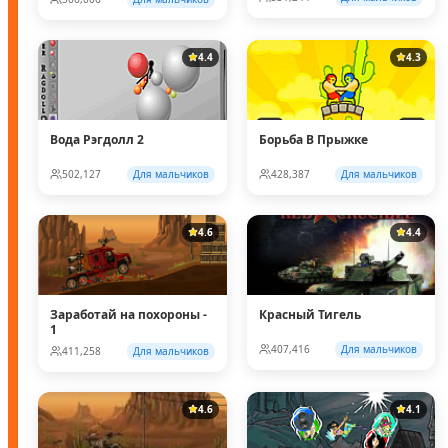
4.4
4.3
Вода Рэгдолл 2
Борьба В Прыжке
502,127
Для мальчиков
428,387
Для мальчиков
4.6
4.4
Заработай на похороны -
Красный Тигель
1
407,416
Для мальчиков
411,258
Для мальчиков
4.6
4.1