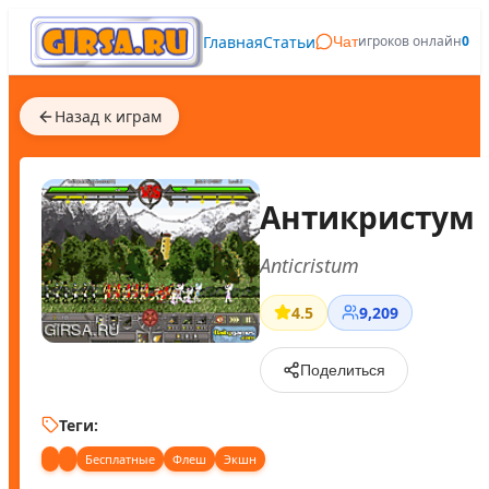
Главная
Статьи
игроков онлайн
0
Чат
Назад к играм
Антикристум
Anticristum
4.5
9,209
Поделиться
Теги:
Бесплатные
Флеш
Экшн