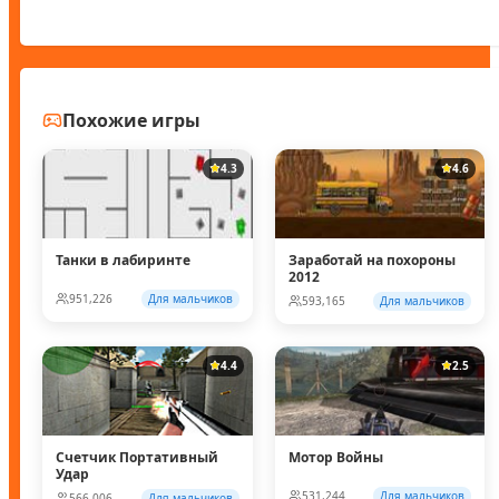
Похожие игры
4.3
4.6
Танки в лабиринте
Заработай на похороны
2012
951,226
Для мальчиков
593,165
Для мальчиков
4.4
2.5
Счетчик Портативный
Мотор Войны
Удар
531,244
Для мальчиков
566,006
Для мальчиков